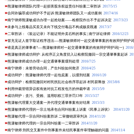
熊潇敏律师团队代理一起损害股东权益责任纠纷案二审胜诉
2017/5/15
合同诈骗罪成功辩护不予起诉:熊潇敏律师团队又一成功案例
2017/4/16
南宁律师熊潇敏成功办理一起抢劫案——检察院作出不予起诉决定
2017/3/23
未参与上线毒品买卖又未向下线交付毒品不构成贩卖既遂
2017/3/7
二审胜诉：《装运记录》不能证明外卖石料的事实 | 南宁诉讼律师
2016/12/23
冒充见证人签字取证程序违法----熊潇敏律师对一起交通肇事案的有效辩护辩护词(
谁是真正的肇事者?----熊潇敏律师对一起交通肇事案的有效辩护辩护词(一)
2016/
熊潇敏律师成功辩护: 从程序正义角度切入让检察院撤回一宗交通肇事案起诉
20
熊潇敏律师成功办理一起交通肇事案缓刑处理
2016/7/25
南宁律师：未签劳动合同，产生纠纷如何救济
2016/4/25
成功辩护：熊潇敏律师代理一起包庇案，以缓刑结案
2016/1/20
成功辩护：检察院撤回对村民扰乱社会秩序罪起诉 村民获释放
2015/8/6
利用仲裁管辖异议权有效对抗工程发包方的仲裁申请
2015/5/9
成功辩护：贪污、受贿、滥用职权三罪并罚13年
2015/3/27
熊潇敏代理重大交通案一并代理交通肇事案有好结果
2015/3/3
熊潇敏律师代理的一宗土地承包合同纠纷案上诉案《民事上诉状》
2014/11/20
熊潇敏代理一宗合同纠纷案胜诉 二审撤销原审判决
2014/11/20
熊潇敏律师代理的一宗合同纠纷案一二审胜诉
2014/11/20
南宁律师:刑民交叉案件中刑事案件未结民事案件审理触碰的问题
2014/11/4