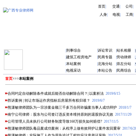
首页
|
交通
|
公司
|
人身
|
电视
|
工商
|
|
刑事综合
|
诉讼常识
|
站长相册
|
|
建筑工程房地产
|
民商专题
|
劳动律师
|
|
本站案例
|
北海分站
|
崇左分站
|
|
电视采访
|
本站公告
|
民商综合
|
首页
>>>
本站案例
合同约定自动解除条件成就后能否自动解除合同？| 以案析法
2019/6/15
胜诉案例 | 转让市场运作房指标后房屋所有权归谁？
2019/6/7
熊潇敏律师团队为一宗涉案金额三千多万合同诈骗案当事人成功辩护
2018/1/7
南宁公司律师：股东与公司签订违反资本维持原则的退股协议无效
2017/11/29
公司管理人员未执行公司财务制度导致160万损失如何赔偿?
2017/11/5
熊潇敏律师团队毒品案成功案例：从程序上做有效辩护让案件发回重审
2017/6/2
熊潇敏律师：实际施工人作为原告追讨工程款应注意举证风险
2017/5/31