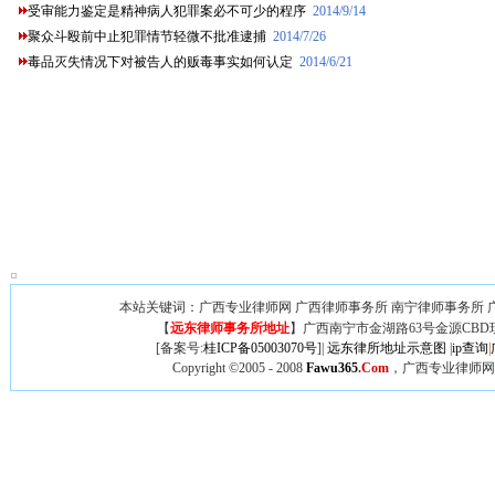
受审能力鉴定是精神病人犯罪案必不可少的程序
2014/9/14
聚众斗殴前中止犯罪情节轻微不批准逮捕
2014/7/26
毒品灭失情况下对被告人的贩毒事实如何认定
2014/6/21
本站关键词：广西专业律师网 广西律师事务所 南宁律师事务所 广
【
远东律师事务所地址
】广西
南宁市金湖路63号金源CBD
[备案号:
桂ICP备05003070号
]|
远东律所地址示意图
|
ip查询
|
Copyright ©2005 - 2008
Fawu365
.Com
，广西专业律师网,广西