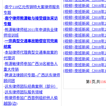
[视频] 夜班新闻（2018年
·
南宁118亿元传销特大案律师服务
[视频] 夜班新闻（2018年
专题
[视频] 夜班新闻（2018年
·
南宁律师熊潇敏与接受媒体采访
[视频] 夜班新闻（2018年
专题
[视频] 夜班新闻（2018年
·
熊潇敏律师给2011年申请执业律
师培训班
[视频] 夜班新闻（2018年
·
一宗典型交通事故赔偿官司完美
[视频] 夜班新闻（2018年
结案
[视频] 夜班新闻（2018年
·
本站律师代理典型交通事故案的
[视频] 夜班新闻（2018年
代理词
[视频] 夜班新闻（2018年
·
熊潇敏律师参加广西38名被告人
[视频] 夜班新闻（2018年
重大传销
[视频] 夜班新闻（2018年
·
聘请法律顾问专题--广西远东律师
顾问团
第
1
页,共
116
·
远东律师团队经典案例（部分）
·
远东律师团队服务领域
·
熊律师参加广西首例组织他人偷
越国(边)