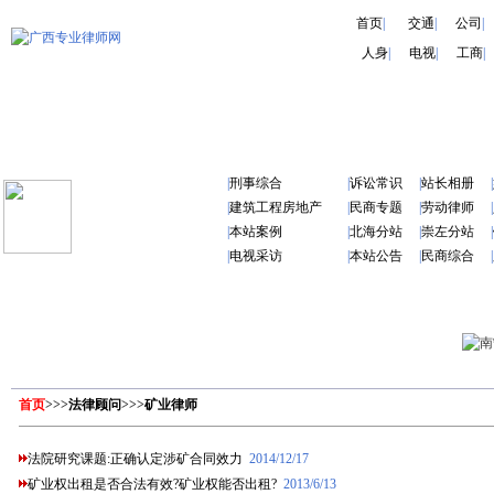
首页
|
交通
|
公司
|
人身
|
电视
|
工商
|
|
刑事综合
|
诉讼常识
|
站长相册
|
|
建筑工程房地产
|
民商专题
|
劳动律师
|
|
本站案例
|
北海分站
|
崇左分站
|
|
电视采访
|
本站公告
|
民商综合
|
首页
>>>
法律顾问
>>>
矿业律师
法院研究课题:正确认定涉矿合同效力
2014/12/17
矿业权出租是否合法有效?矿业权能否出租?
2013/6/13