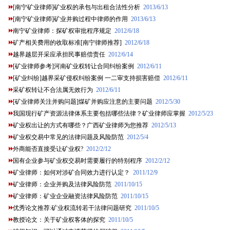
[南宁矿业律师]矿业权的承包与出租合法性分析
2013/6/13
[南宁矿业律师]矿业并购过程中律师的作用
2013/6/13
南宁矿业律师：探矿权审批程序规定
2012/6/18
矿产相关费用的收取标准[南宁律师推荐]
2012/6/18
越界越层开采应承担民事赔偿责任
2012/6/14
[矿业律师参考]河南矿业权转让合同纠纷案例
2012/6/11
[矿业纠纷]越界采矿侵权纠纷案例 一二审支持损害赔偿
2012/6/11
采矿权转让不合法属无效行为
2012/6/11
[矿业律师关注并购问题]煤矿并购应注意的主要问题
2012/5/30
我国现行矿产资源法律体系主要包括哪些法律？矿业律师应掌握
2012/5/23
矿业权出让的方式有哪些？广西矿业律师为您推荐
2012/5/13
矿业权交易中常见的法律问题及风险防范
2012/5/4
外商能否直接受让矿业权?
2012/2/12
国有企业参与矿业权交易时需要履行的特别程序
2012/2/12
矿业律师：如何对涉矿合同效力进行认定？
2011/12/9
矿业律师：企业并购及法律风险防范
2011/10/15
矿业律师：矿业企业融资法律风险防范
2011/10/15
优秀论文推荐:矿业权流转若干法律问题研究
2011/10/5
教授论文：关于矿业权客体的探究
2011/10/5